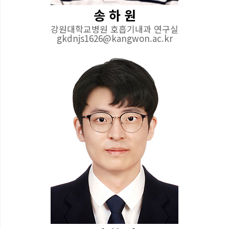
송 하 원
강원대학교병원 호흡기내과 연구실
gkdnjs1626@kangwon.ac.kr