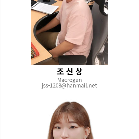
조 신 상
Macrogen
jss-1208@hanmail.net