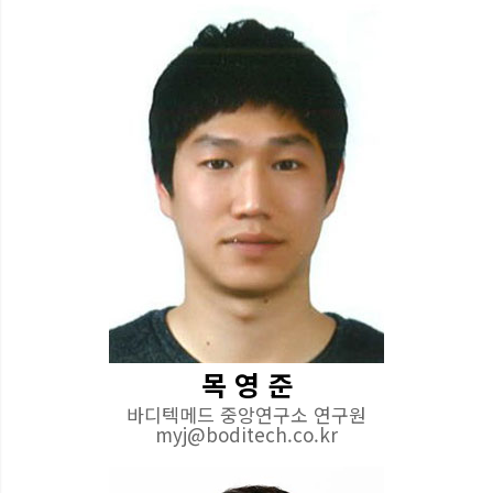
목 영 준
바디텍메드 중앙연구소 연구원
myj@boditech.co.kr