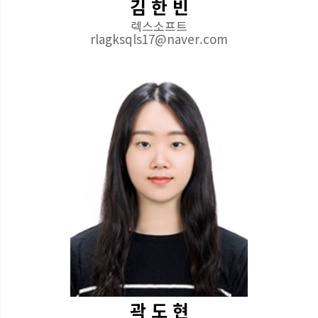
김 한 빈
렉스소프트
rlagksqls17@naver.com
곽 도 현