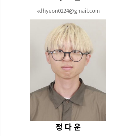
kdhyeon0224@gmail.com
정 다 운