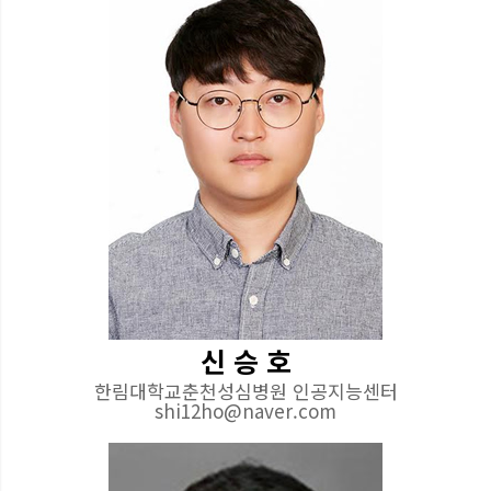
신 승 호
한림대학교춘천성심병원 인공지능센터
shi12ho@naver.com