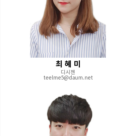
최 혜 미
디시젠
teelme5@daum.net