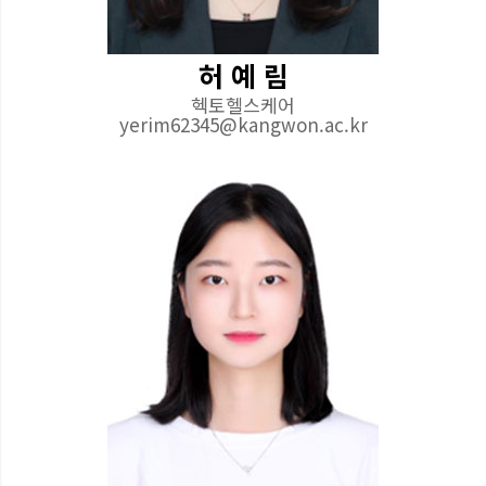
허 예 림
헥토헬스케어
yerim62345@kangwon.ac.kr