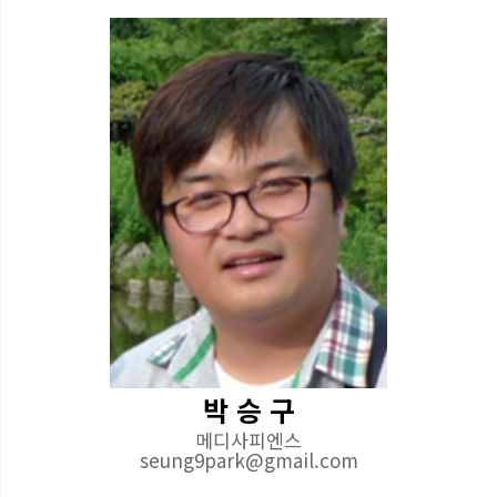
박 승 구
메디사피엔스
seung9park@gmail.com