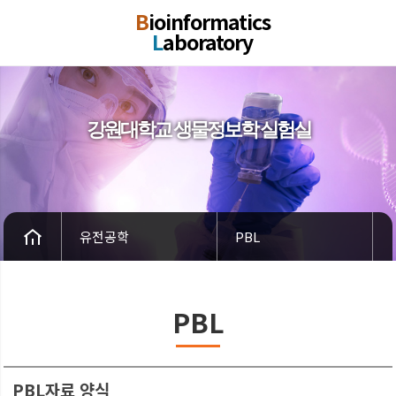
B
ioinformatics
L
aboratory
강원대학교 생물정보학 실험실
유전공학
PBL
PBL
PBL자료 양식