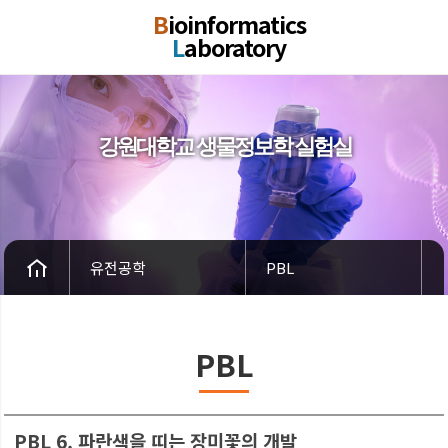
B
ioinformatics
L
aboratory
강원대학교 생물정보학 실험실
유전공학
PBL
PBL
PBL 6. 파란색을 띠는 장미꽃의 개발