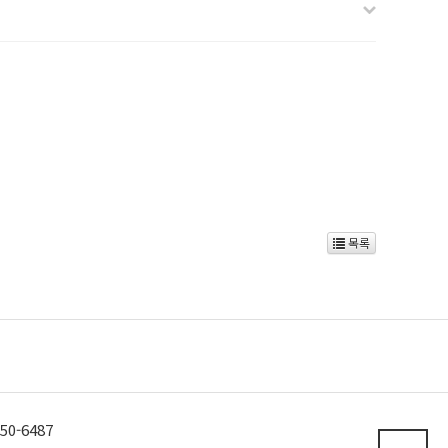
목록
산학협력단
0-6487