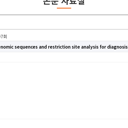
논문 자료실
07회
omic sequences and restriction site analysis for diagnosis 