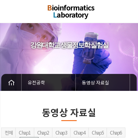
B
ioinformatics
L
aboratory
강원대학교 생물정보학 실험실
유전공학
동영상 자료실
동영상 자료실
전체
Chap1
Chap2
Chap3
Chap4
Chap5
Chap6