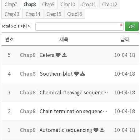
Chap7
Chap8
Chap9
Chap10
Chap11
Chap12
Chap13
Chap14
Chap15
Chap16
Total 5건
1 페이지
번호
제목
날짜
5
Chap8
Celera
10-04-18
4
Chap8
Southern blot
10-04-18
3
Chap8
Chemical cleavage sequencing
10-04-18
2
Chap8
Chain termination sequencing
10-04-18
1
Chap8
Automatic sequencing
10-04-18