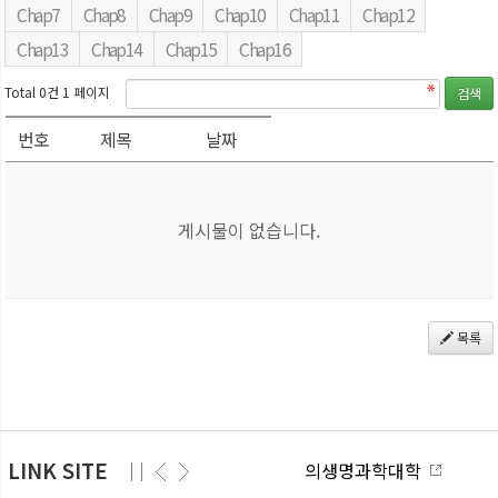
Chap7
Chap8
Chap9
Chap10
Chap11
Chap12
Chap13
Chap14
Chap15
Chap16
Total 0건
1 페이지
번호
제목
날짜
게시물이 없습니다.
목록
LINK SITE
산학협력단
의생명과학대학
의