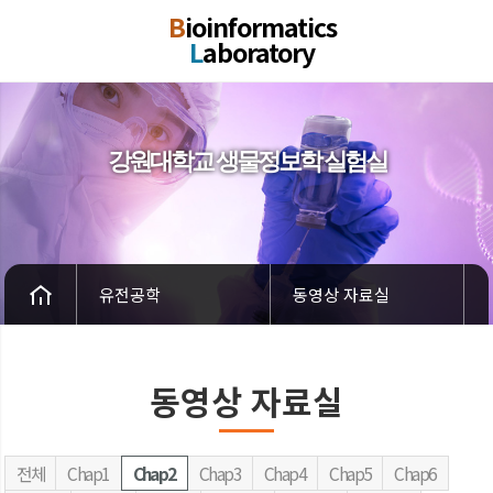
B
ioinformatics
L
aboratory
강원대학교 생물정보학 실험실
유전공학
동영상 자료실
동영상 자료실
전체
Chap1
Chap2
Chap3
Chap4
Chap5
Chap6