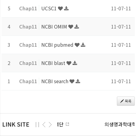
5
Chap11
UCSC1
11-07-11
4
Chap11
NCBI OMIM
11-07-11
3
Chap11
NCBI pubmed
11-07-11
2
Chap11
NCBI blast
11-07-11
1
Chap11
NCBI search
11-07-11
목록
LINK SITE
산학협력단
의생명과학대학