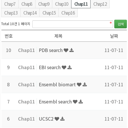
Chap7
Chap8
Chap9
Chap10
Chap11
Chap12
Chap13
Chap14
Chap15
Chap16
Total 10건
1 페이지
번호
제목
날짜
10
Chap11
PDB search
11-07-11
9
Chap11
EBI search
11-07-11
8
Chap11
Ensembl biomart
11-07-11
7
Chap11
Ensembl search
11-07-11
6
Chap11
UCSC2
11-07-11