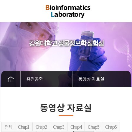
B
ioinformatics
L
aboratory
강원대학교 생물정보학 실험실
유전공학
동영상 자료실
동영상 자료실
전체
Chap1
Chap2
Chap3
Chap4
Chap5
Chap6