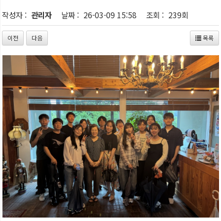
작성자 :
관리자
날짜 :
26-03-09 15:58
조회 :
239회
이전
다음
목록