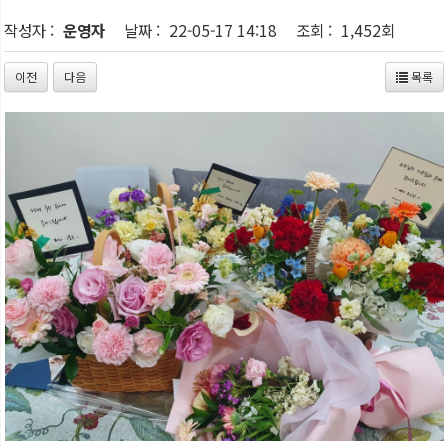
작성자 :
운영자
날짜 :
22-05-17 14:18
조회 :
1,452회
이전
다음
목록