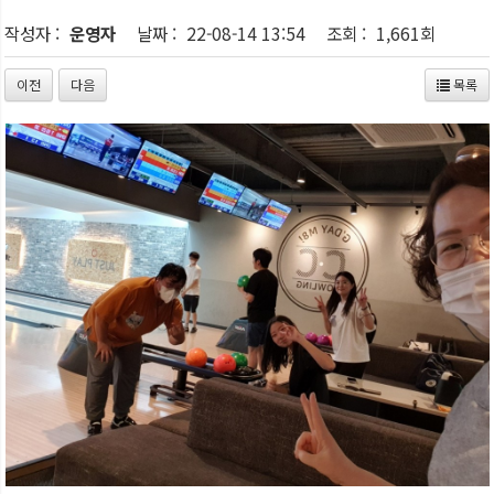
작성자 :
운영자
날짜 :
22-08-14 13:54
조회 :
1,661회
이전
다음
목록