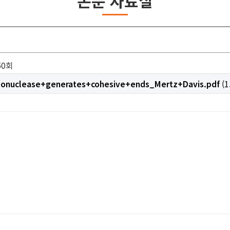
논문 자료실
50회
onuclease+generates+cohesive+ends_Mertz+Davis.pdf
(1