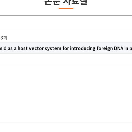
논문 자료실
83회
 as a host vector system for introducing foreign DNA in p