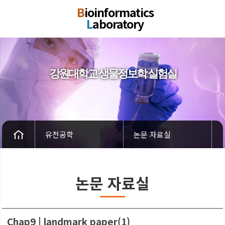
B
ioinformatics
L
aboratory
강원대학교 생물정보학 실험실
유전공학
논문 자료실
논문 자료실
Chap9 | landmark paper(1)