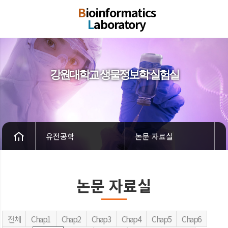
B
ioinformatics
L
aboratory
강원대학교 생물정보학 실험실
유전공학
논문 자료실
논문 자료실
전체
Chap1
Chap2
Chap3
Chap4
Chap5
Chap6