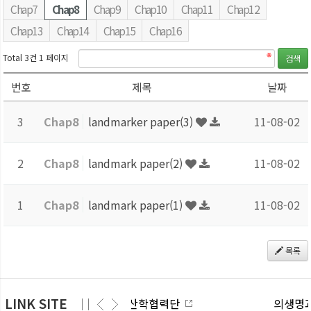
Chap7
Chap8
Chap9
Chap10
Chap11
Chap12
Chap13
Chap14
Chap15
Chap16
Total 3건
1 페이지
번호
제목
날짜
3
Chap8
landmarker paper(3)
11-08-02
2
Chap8
landmark paper(2)
11-08-02
1
Chap8
landmark paper(1)
11-08-02
목록
LINK SITE
산학협력단
의생명과학대학