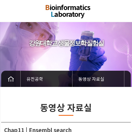
B
ioinformatics
L
aboratory
강원대학교 생물정보학 실험실
유전공학
동영상 자료실
동영상 자료실
Chap11 | Ensembl search