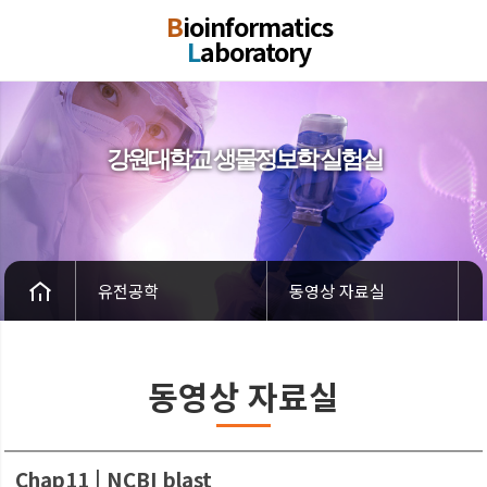
B
ioinformatics
L
aboratory
강원대학교 생물정보학 실험실
유전공학
동영상 자료실
동영상 자료실
Chap11 | NCBI blast